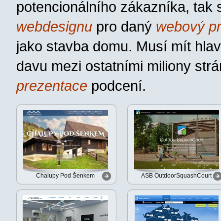
potencionálního zákazníka, tak 
webdesignu
pro daný
webový pr
jako stavba domu. Musí mít hlav
davu mezi ostatními miliony str
prezentace
podcení.
Chalupy Pod Šenkem
ASB OutdoorSquashCourt