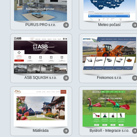
PURUS PRO s.r.o.
Meteo počasí
ASB SQUASH s.r.o.
Frekomos s.r.o.
Mátěráda
Bystroň - Integrace s.r.o.