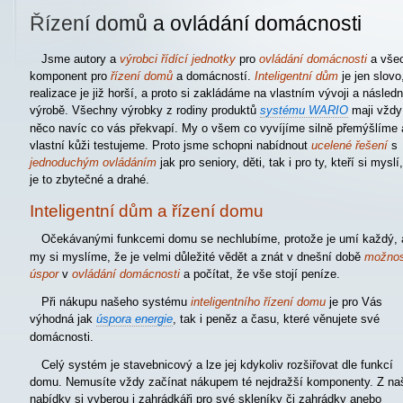
Řízení domů a ovládání domácnosti
Jsme autory a
výrobci řídící jednotky
pro
ovládání domácnosti
a vše
komponent pro
řízení domů
a domácností.
Inteligentní dům
je jen slovo
realizace je již horší, a proto si zakládáme na vlastním vývoji a násled
výrobě. Všechny výrobky z rodiny produktů
systému WARIO
maji vždy
něco navíc co vás překvapí. My o všem co vyvíjíme silně přemýšlíme 
vlastní kůži testujeme. Proto jsme schopni nabídnout
ucelené řešení
s
jednoduchým ovládáním
jak pro seniory, děti, tak i pro ty, kteří si myslí
je to zbytečné a drahé.
Inteligentní dům a řízení domu
Očekávanými funkcemi domu se nechlubíme, protože je umí každý, 
my si myslíme, že je velmi důležité vědět a znát v dnešní době
možnos
úspor
v
ovládání domácnosti
a počítat, že vše stojí peníze.
Při nákupu našeho systému
inteligentního řízení domu
je pro Vás
výhodná jak
úspora energie
, tak i peněz a času, které věnujete své
domácnosti.
Celý systém je stavebnicový a lze jej kdykoliv rozšiřovat dle funkcí
domu. Nemusíte vždy začínat nákupem té nejdražší komponenty. Z na
nabídky si vyberou i zahrádkáři pro své skleníky či zahrádky anebo