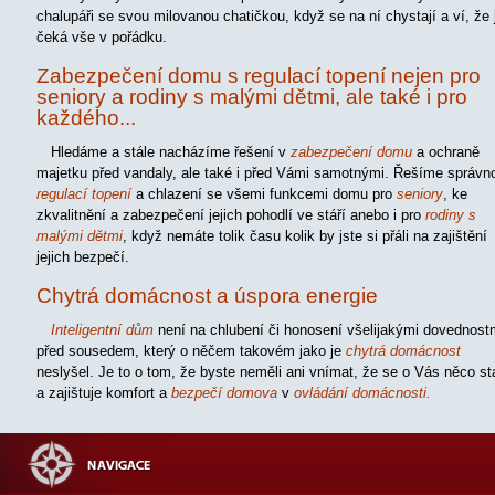
chalupáři se svou milovanou chatičkou, když se na ní chystají a ví, že 
čeká vše v pořádku.
Zabezpečení domu s regulací topení nejen pro
seniory a rodiny s malými dětmi, ale také i pro
každého...
Hledáme a stále nacházíme řešení v
zabezpečení domu
a ochraně
majetku před vandaly, ale také i před Vámi samotnými. Řešíme správn
regulací topení
a chlazení se všemi funkcemi domu pro
seniory
, ke
zkvalitnění a zabezpečení jejich pohodlí ve stáří anebo i pro
rodiny s
malými dětmi
, když nemáte tolik času kolik by jste si přáli na zajištění
jejich bezpečí.
Chytrá domácnost a úspora energie
Inteligentní dům
není na chlubení či honosení všelijakými dovednost
před sousedem, který o něčem takovém jako je
chytrá domácnost
neslyšel. Je to o tom, že byste neměli ani vnímat, že se o Vás něco st
a zajištuje komfort a
bezpečí domova
v
ovládání domácnosti.