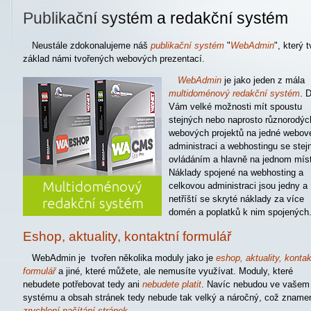
Publikační systém a redakční systém
Neustále zdokonalujeme náš
publikační systém
"
WebAdmin
", který t
základ námi tvořených webových prezentací.
WebAdmin
je jako jeden z mála
multidoménový redakční systém
. 
Vám velké možnosti mít spoustu
stejných nebo naprosto různorodýc
webových projektů na jedné webov
administraci a webhostingu se ste
ovládáním a hlavně na jednom mís
Náklady spojené na webhosting a
celkovou administraci jsou jedny a
netříští se skryté náklady za více
domén a poplatků k nim spojených
Eshop, aktuality, kontaktní formulář
WebAdmin je tvořen několika moduly jako je
eshop, aktuality, kontak
formulář
a jiné, které můžete, ale nemusíte využívat. Moduly, které
nebudete potřebovat tedy ani
nebudete platit
. Navíc nebudou ve vašem
systému a obsah stránek tedy nebude tak velký a náročný, což zname
zrychlení načítání stránek
.