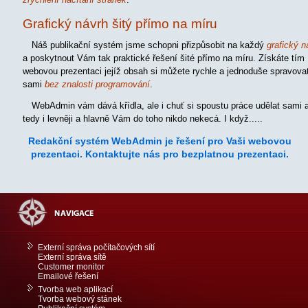
Grafický návrh šitý přímo na míru
Náš publikační systém jsme schopni přizpůsobit na každý
grafický n
a poskytnout Vám tak praktické řešení šité přímo na míru. Získáte tím
webovou prezentaci jejíž obsah si můžete rychle a jednoduše spravova
sami
bez znalosti programování
.
WebAdmin vám dává křídla, ale i chuť si spoustu práce udělat sami 
tedy i levněji a hlavně Vám do toho nikdo nekecá. I když.....
Redakční systém WebAdmin je řešení pro Vaši webovou
prezentaci. Kontaktujte nás pro bezplatnou prezentaci.
Externí správa počítačových sítí
Externí správa sítě
Customer monitor
Emailové řešení
Tvorba web aplikací
Tvorba webový stánek