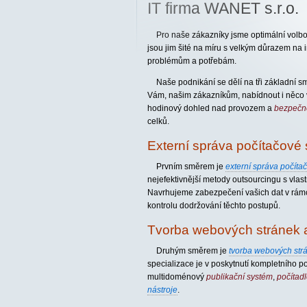
IT firma WANET s.r.o.
Pro naše zákazníky jsme optimální volbo
jsou jim šité na míru s velkým důrazem na in
problémům a potřebám.
Naše podnikání se dělí na tři základní sm
Vám, našim zákazníkům, nabídnout i něco 
hodinový dohled nad provozem a
bezpečno
celků.
Externí správa počítačové 
Prvním směrem je
externí správa počítač
nejefektivnější metody outsourcingu s vla
Navrhujeme zabezpečení vašich dat v rámc
kontrolu dodržování těchto postupů.
Tvorba webových stránek 
Druhým směrem je
tvorba webových str
specializace je v poskytnutí kompletního por
multidoménový
publikační systém
,
počítadl
nástroje
.