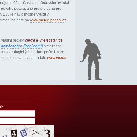
ejen měřit počasí, ale především ovládat
 povahy počasí, a je proto určená pro
 ME15 je navíc možné využít v
nformací najdete na
www.meteo-pocasi.cz
.
vlastní projekt
chytré IP meteostanice
ní domácnost
a
řízení domů
s možností
ě meteorologických hodnot počasí. Více
astní meteostanici na portále
www.meteo-
Ř: