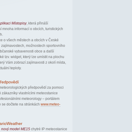
plikaci Místopisy
, která přináší
 mnoha informací o obcích, turistických
h.
ce o všech městech a obcích v České
ých zajímavostech, možnostech sportovního
 občanské vybavenosti obce a další
é tzv. widget, který lze umístit na plochu
erý Vám zobrazí zajímavosti z okolí místa,
uální teploty.
předpovědí
í meteorologických předpovědí za pomoci
 zákazníky vlastnícími meteostanice
ofesionálními meteorology – portálem
ce se dočtete na stránkách
www.meteo-
arioWeather
i
nový model ME15
chytré IP meteostanice