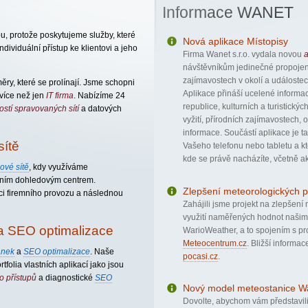
Informace WANET
u, protože poskytujeme služby, které
Nová aplikace Místopisy
dividuální přístup ke klientovi a jeho
Firma Wanet s.r.o. vydala novou
a
návštěvníkům jedinečné propojení
zajímavostech v okolí a událostec
ěry, které se prolínají. Jsme schopni
Aplikace přináší ucelené informa
více než jen
IT firma
. Nabízíme 24
republice, kulturních a turistick
stí spravovaných sítí
a datových
vyžití, přírodních zajímavostech,
informace. Součástí aplikace je tak
sítě
Vašeho telefonu nebo tabletu a kt
kde se právě nacházíte, včetně akt
ové sítě
, kdy využíváme
stním dohledovým centrem.
Zlepšení meteorologických 
i firemního provozu a následnou
Zahájili jsme projekt na zlepšen
využití naměřených hodnot našimi
a SEO optimalizace
WarioWeather, a to spojením s pr
Meteocentrum.cz
. Bližší informa
ánek
a
SEO optimalizace
. Naše
pocasi.cz
.
tfolia vlastních aplikací jako jsou
o přístupů
a diagnostické
SEO
Nový model meteostanice W
Dovolte, abychom vám představil