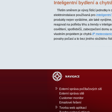
Inteligentní bydlení a chyt
Třetím směrem je vývoj řídící jednotky k
elektroinstalace používaná pro
inteligentní
produkty nejen vyrábíme, ale také vyvíjím
reagovat na potřeby trhu a trendy v intelig
osvětlení, spotřebičů, zabezpečení domu 
vlastním projektem je chytrá
IP meteostani
povahy počasí a to bez jiného složitého říd
Externí správa počítačových sítí
Externí správa sítě
Customer monitor
Emailové řešení
Tvorba web aplikací