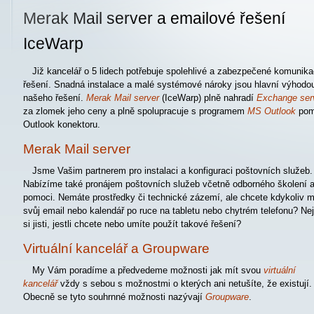
Merak Mail server a emailové řešení
IceWarp
Již kancelář o 5 lidech potřebuje spolehlivé a zabezpečené komunika
řešení. Snadná instalace a malé systémové nároky jsou hlavní výhodo
našeho řešení.
Merak Mail server
(IceWarp) plně nahradí
Exchange ser
za zlomek jeho ceny a plně spolupracuje s programem
MS Outlook
pom
Outlook konektoru.
Merak Mail server
Jsme Vašim partnerem pro instalaci a konfiguraci poštovních služeb.
Nabízíme také pronájem poštovních služeb včetně odborného školení 
pomoci. Nemáte prostředky či technické zázemí, ale chcete kdykoliv m
svůj email nebo kalendář po ruce na tabletu nebo chytrém telefonu? Ne
si jisti, jestli chcete nebo umíte použít takové řešení?
Virtuální kancelář a Groupware
My Vám poradíme a předvedeme možnosti jak mít svou
virtuální
kancelář
vždy s sebou s možnostmi o kterých ani netušíte, že existují.
Obecně se tyto souhrnné možnosti nazývají
Groupware
.