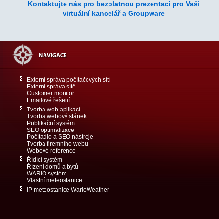
Kontaktujte nás pro bezplatnou prezentaci pro Vaši
virtuální kancelář a Groupware
Externí správa počítačových sítí
Externí správa sítě
Customer monitor
Emailové řešení
Tvorba web aplikací
Tvorba webový stánek
Publikační systém
SEO optimalizace
Počítadlo a SEO nástroje
Tvorba firemního webu
Webové reference
Řídící systém
Řízení domů a bytů
WARIO systém
Vlastní meteostanice
IP meteostanice WarioWeather