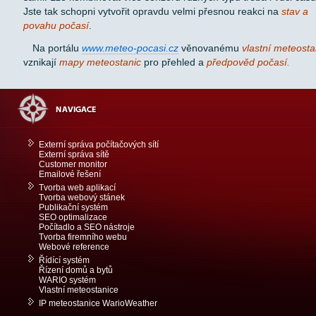
Jste tak schopni vytvořit opravdu velmi přesnou reakci na
stav a
povahu počasí
.
Na portálu
www.meteo-pocasi.cz
věnovanému
vlastní meteosta
vznikají
mapy meteostanic
pro přehled a
předpověd počasí.
Externí správa počítačových sítí
Externí správa sítě
Customer monitor
Emailové řešení
Tvorba web aplikací
Tvorba webový stánek
Publikační systém
SEO optimalizace
Počítadlo a SEO nástroje
Tvorba firemního webu
Webové reference
Řídící systém
Řízení domů a bytů
WARIO systém
Vlastní meteostanice
IP meteostanice WarioWeather