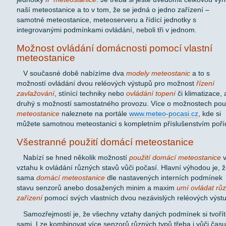
naší meteostanice a to v tom, že se jedná o jedno zařízení –
samotné meteostanice, meteoserveru a řídící jednotky s
integrovanými podmínkami ovládání, neboli tři v jednom.
Možnost ovládání domácnosti pomocí vlastní
meteostanice
V současné době nabízíme dva
modely meteostanic
a to s
možností ovládání dvou reléových výstupů pro možnost
řízení
zavlažování
, stínící techniky nebo
ovládání topení
či klimatizace, 
druhý s možností samostatného provozu. Více o možnostech použ
meteostanice
naleznete na portále
www.meteo-pocasi.cz
, kde si
můžete samotnou meteostanici s kompletním příslušenstvím poříd
Všestranné použití domácí meteostanice
Nabízí se hned několik možností
použití domácí meteostanice
v
vztahu k ovládání různých stavů vůči počasí. Hlavní výhodou je, 
sama
domácí meteostanice
dle nastavených interních podmínek
stavu senzorů anebo dosažených minim a maxim
umí ovládat rů
zařízení
pomocí svých vlastních dvou nezávislých reléových výst
Samozřejmostí je, že všechny vztahy daných podmínek si tvoří
sami. Lze kombinovat více senzorů různých typů třeba i vůči času