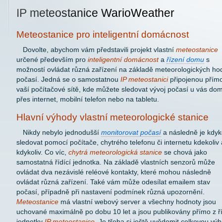
IP meteostanice WarioWeather
Meteostanice pro inteligentní domácnost
Dovolte, abychom vám představili projekt vlastní
meteostanice
určené především pro
inteligentní domácnost
a
řízení domu
s
možností ovládat různá zařízení na základě meteorologických ho
počasí. Jedná se o samostatnou
IP meteostanici
připojenou přím
vaší počítačové sítě, kde můžete sledovat vývoj počasí u vás do
přes internet, mobilní telefon nebo na tabletu.
Hlavní výhody vlastní meteorologické stanice
Nikdy nebylo jednodušší
monitorovat počasí
a následně je kdyk
sledovat pomocí počítače, chytrého telefonu či internetu kdekoliv 
kdykoliv. Co víc,
chytrá meteorologická stanice
se chová jako
samostatná řídící jednotka. Na základě vlastních senzorů může
ovládat dva nezávislé reléové kontakty, které mohou následně
ovládat různá zařízení. Také vám může odesílat emailem stav
počasí, případně při nastavení podmínek různá upozornění.
Meteostanice
má vlastní webový server a všechny hodnoty jsou
uchované maximálně po dobu 10 let a jsou publikovány přímo z ří
jednotky
IP meteostanice
. Je třeba si ještě uvědomit celkovou vý